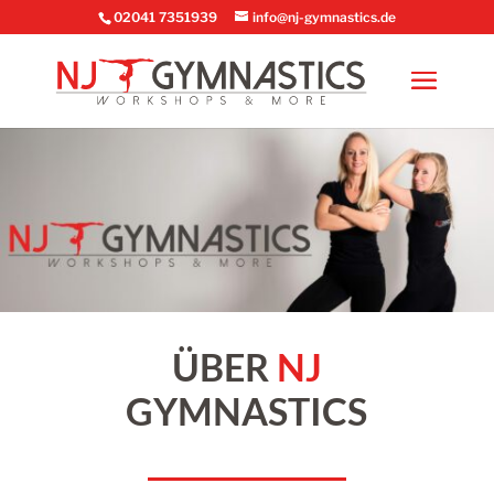
02041 7351939
info@nj-gymnastics.de
ÜBER
NJ
GYMNASTICS