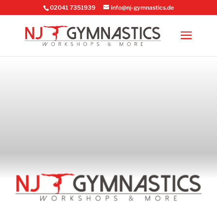
02041 7351939
info@nj-gymnastics.de