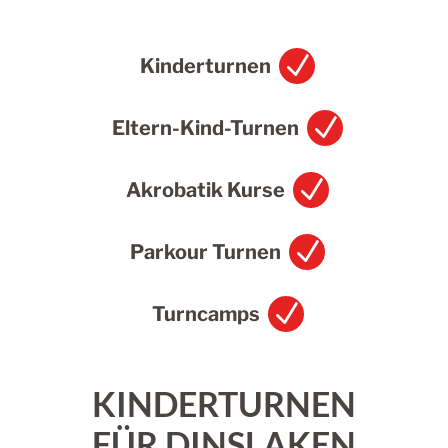
N
Kinderturnen
N
Eltern-Kind-Turnen
N
Akrobatik Kurse
N
Parkour Turnen
N
Turncamps
KINDERTURNEN
FÜR DINSLAKEN